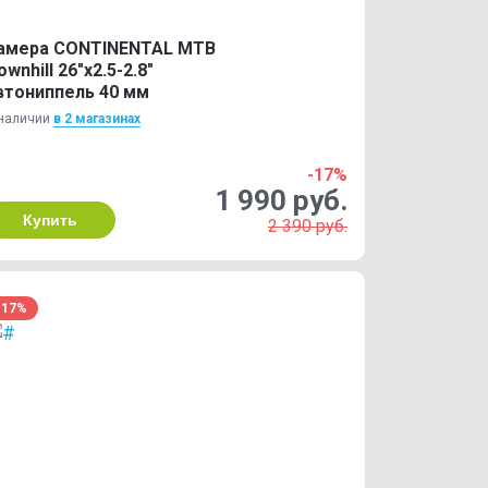
амера CONTINENTAL MTB
ownhill 26"x2.5-2.8"
втониппель 40 мм
наличии
в 2 магазинах
-17%
1 990 руб.
Купить
2 390 руб.
-17%