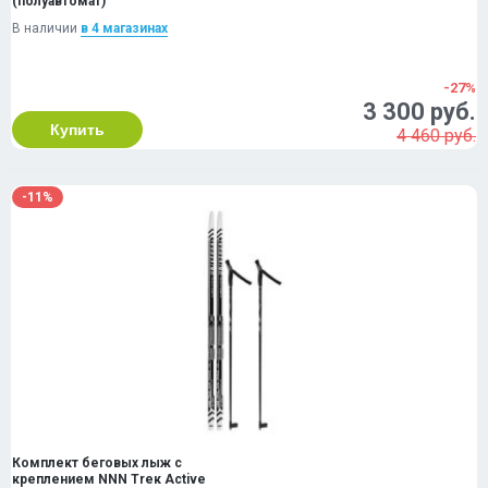
(полуавтомат)
В наличии
в 4 магазинах
-27%
3 300 руб.
Купить
4 460 руб.
-11%
Комплект беговых лыж с
креплением NNN Тrек Active