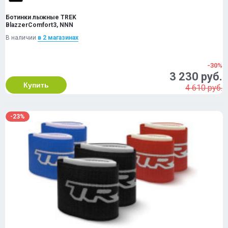
Ботинки лыжные TREK
BlazzerComfort3, NNN
В наличии
в 2 магазинах
-30%
3 230 руб.
Купить
4 610 руб.
-23%