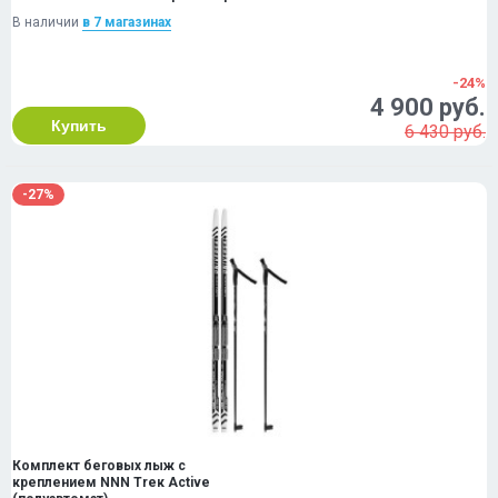
В наличии
в 7 магазинах
-24%
4 900 руб.
Купить
6 430 руб.
-27%
Комплект беговых лыж с
креплением NNN Тrек Active