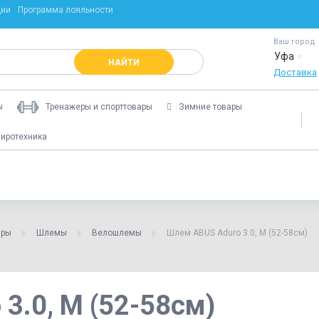
ции
Программа лояльности
Ваш город
Уфа
НАЙТИ
Доставка
ы
Тренажеры и спорттовары
Зимние товары
иротехника
ары
Шлемы
Велошлемы
Шлем ABUS Aduro 3.0, M (52-58см)
3.0, M (52-58см)