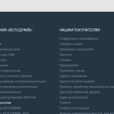
НИЯ «ВЕЛОДРАЙВ»
НАШИМ ПОКУПАТЕЛЯМ
Подарочные сертификаты
и
Cкидки и акции
 руководством
Программа лояльности
ы для СМИ
Новости
о нас
Отзывы
щикам
Мероприятия
 покупателям
Полезные статьи
ить участие в проекте
Адреса магазинов
а аренды электровелосипедов
Адреса пунктов проката
а магазина велосипедов
Правила обработки персональных д
еломехаников
Договор публичной оферты
ская программа Admitad
Адреса мастерских
ателям:
Trade-in
ны ВЕЛОДРАЙВ
Подбор велосипеда
ы ВЕЛОДРАЙВ - Kids
Аренда электровелосипедов для ку