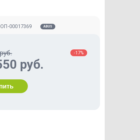
:
ОП-00017369
ABUS
руб.
-17%
550 руб.
пить