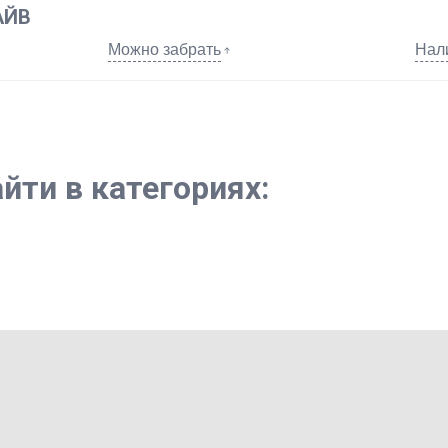
АЙВ
Можно забрать
Нал
йти в категориях: