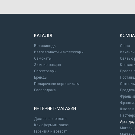
КАТАЛОГ
КОМПА
Велосипеды
О нас
Велозапчасти и аксессуары
Ваканси
Самокаты
Связь с
Зимние товары
Контакт
Спорттовары
Пресса 
Бренды
Постав
Подарочные сертификаты
Оптовым
Распродажа
Предлож
Франшиз
Франшиз
ИНТЕРНЕТ-МАГАЗИН
Школа в
Партнер
Доставка и оплата
Арендод
Как оформить заказ
Магази
Гарантия и возврат
Магазин