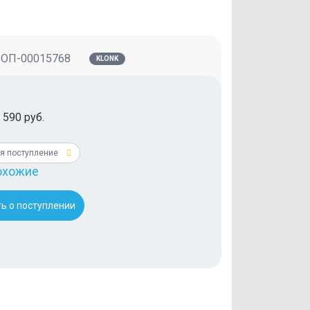
:
ОП-00015768
KLONK
 590 руб.
я поступление
охожие
ь о поступлении