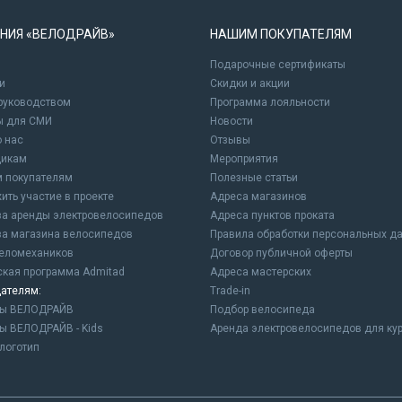
НИЯ «ВЕЛОДРАЙВ»
НАШИМ ПОКУПАТЕЛЯМ
Подарочные сертификаты
и
Cкидки и акции
 руководством
Программа лояльности
ы для СМИ
Новости
о нас
Отзывы
щикам
Мероприятия
 покупателям
Полезные статьи
ить участие в проекте
Адреса магазинов
а аренды электровелосипедов
Адреса пунктов проката
а магазина велосипедов
Правила обработки персональных д
еломехаников
Договор публичной оферты
ская программа Admitad
Адреса мастерских
ателям:
Trade-in
ны ВЕЛОДРАЙВ
Подбор велосипеда
ы ВЕЛОДРАЙВ - Kids
Аренда электровелосипедов для ку
логотип