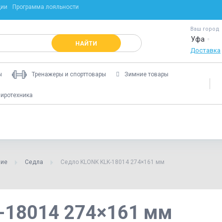
ции
Программа лояльности
Ваш город
Уфа
НАЙТИ
Доставка
ы
Тренажеры и спорттовары
Зимние товары
иротехника
ние
Седла
Седло KLONK KLK-18014 274×161 мм
-18014 274×161 мм